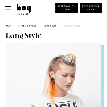
RESERVATION
RESERVATION
TOKYO
ATTIC
TOP
/
HAIR & STYLES
/
Long Style
/
Long_Style26
Long Style