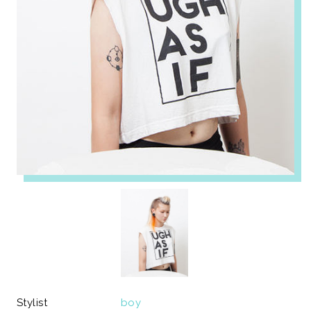
Stylist
boy