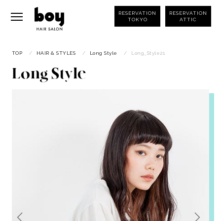
RESERVATION
RESERVATION
TOKYO
ATTIC
TOP
/
HAIR & STYLES
/
Long Style
/
Long_Style21
Long Style